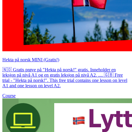
Hekta på norsk MINI (Gratis!)
🇳🇴 Gratis prøve på "Hekta på norsk!" gratis. Inneholder en
leksjon på nivå A1 og en gratis leksjon på nivå A2. .... 🇬🇧 Free
trial - "Hekta på norsk!". This free trial contains one lesson on level
A1 and one lesson on level A2.
Course