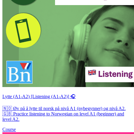
Lytte (A1-A2) [Listening (A1-A2)] 🎧
🇳🇴 Øv på å lytte til norsk på nivå A1 (nybegynner) og nivå A2.
🇬🇧 Practice listening to Norwegian on level A1 (beginner) and
level A2.
Course