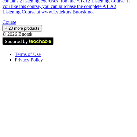
contains 2 listening exercises from the A1-A2 Listening Course. If
you like this course, you can purchase the complete A1-A2
Listening Course at www.Lyttekurs.Bnorsk.no.
Course
+ 20 more products
©
2026
Bnorsk
Terms of Use
Privacy Policy