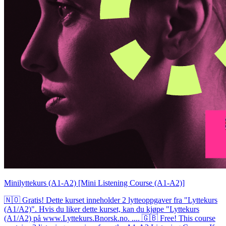
Minilyttekurs (A1-A2) [Mini Listening Course (A1-A2)]
🇳🇴 Gratis! Dette kurset inneholder 2 lytteoppgaver fra "Lyttekurs
(A1/A2)". Hvis du liker dette kurset, kan du kjøpe "Lyttekurs
(A1/A2) på www.Lyttekurs.Bnorsk.no. .... 🇬🇧 Free! This course