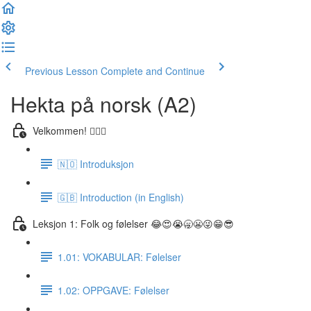
Previous Lesson
Complete and Continue
Hekta på norsk (A2)
Velkommen! 🙋🏼‍♂️
🇳🇴 Introduksjon
🇬🇧 Introduction (in English)
Leksjon 1: Folk og følelser 😂😍😭🥱😬😜😁😎
1.01: VOKABULAR: Følelser
1.02: OPPGAVE: Følelser