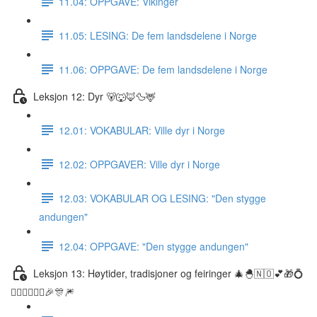
11.04: OPPGAVE: Vikinger
11.05: LESING: De fem landsdelene i Norge
11.06: OPPGAVE: De fem landsdelene i Norge
Leksjon 12: Dyr 🐻🐺🦊🦆🦌
12.01: VOKABULAR: Ville dyr i Norge
12.02: OPPGAVER: Ville dyr i Norge
12.03: VOKABULAR OG LESING: "Den stygge
andungen"
12.04: OPPGAVE: "Den stygge andungen"
Leksjon 13: Høytider, tradisjoner og feiringer 🎄🐣🇳🇴💕🎁💍
👰🏼‍♀️🤵🏽‍♂️🎉🎊🎆