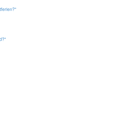
ferien?"
d?"