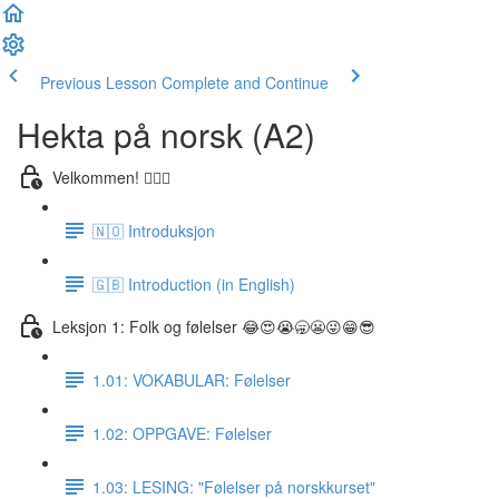
Previous Lesson
Complete and Continue
Hekta på norsk (A2)
Velkommen! 🙋🏼‍♂️
🇳🇴 Introduksjon
🇬🇧 Introduction (in English)
Leksjon 1: Folk og følelser 😂😍😭🥱😬😜😁😎
1.01: VOKABULAR: Følelser
1.02: OPPGAVE: Følelser
1.03: LESING: "Følelser på norskkurset"