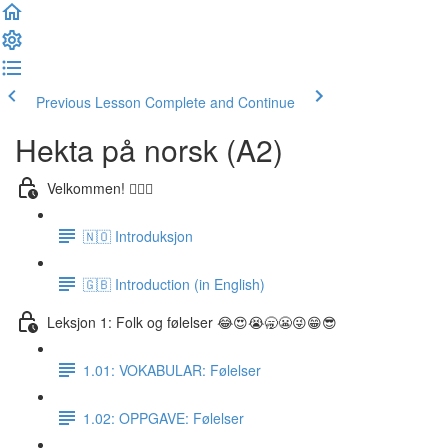
Previous Lesson
Complete and Continue
Hekta på norsk (A2)
Velkommen! 🙋🏼‍♂️
🇳🇴 Introduksjon
🇬🇧 Introduction (in English)
Leksjon 1: Folk og følelser 😂😍😭🥱😬😜😁😎
1.01: VOKABULAR: Følelser
1.02: OPPGAVE: Følelser