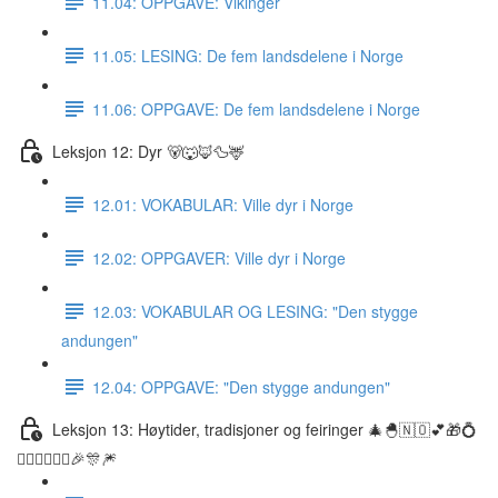
11.04: OPPGAVE: Vikinger
11.05: LESING: De fem landsdelene i Norge
11.06: OPPGAVE: De fem landsdelene i Norge
Leksjon 12: Dyr 🐻🐺🦊🦆🦌
12.01: VOKABULAR: Ville dyr i Norge
12.02: OPPGAVER: Ville dyr i Norge
12.03: VOKABULAR OG LESING: "Den stygge
andungen"
12.04: OPPGAVE: "Den stygge andungen"
Leksjon 13: Høytider, tradisjoner og feiringer 🎄🐣🇳🇴💕🎁💍
👰🏼‍♀️🤵🏽‍♂️🎉🎊🎆