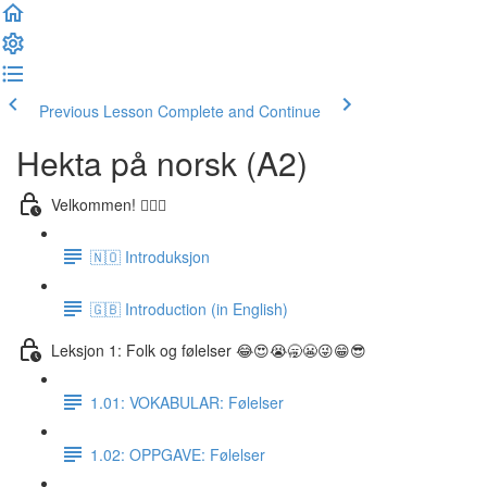
Previous Lesson
Complete and Continue
Hekta på norsk (A2)
Velkommen! 🙋🏼‍♂️
🇳🇴 Introduksjon
🇬🇧 Introduction (in English)
Leksjon 1: Folk og følelser 😂😍😭🥱😬😜😁😎
1.01: VOKABULAR: Følelser
1.02: OPPGAVE: Følelser