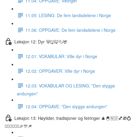
11.04: OPPGAVE: Vikinger
11.05: LESING: De fem landsdelene i Norge
11.06: OPPGAVE: De fem landsdelene i Norge
Leksjon 12: Dyr 🐻🐺🦊🦆🦌
12.01: VOKABULAR: Ville dyr i Norge
12.02: OPPGAVER: Ville dyr i Norge
12.03: VOKABULAR OG LESING: "Den stygge
andungen"
12.04: OPPGAVE: "Den stygge andungen"
Leksjon 13: Høytider, tradisjoner og feiringer 🎄🐣🇳🇴💕🎁💍
👰🏼‍♀️🤵🏽‍♂️🎉🎊🎆