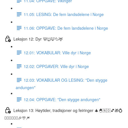
11.04: OPPGAVE: Vikinger
11.05: LESING: De fem landsdelene i Norge
11.06: OPPGAVE: De fem landsdelene i Norge
Leksjon 12: Dyr 🐻🐺🦊🦆🦌
12.01: VOKABULAR: Ville dyr i Norge
12.02: OPPGAVER: Ville dyr i Norge
12.03: VOKABULAR OG LESING: "Den stygge
andungen"
12.04: OPPGAVE: "Den stygge andungen"
Leksjon 13: Høytider, tradisjoner og feiringer 🎄🐣🇳🇴💕🎁💍
👰🏼‍♀️🤵🏽‍♂️🎉🎊🎆