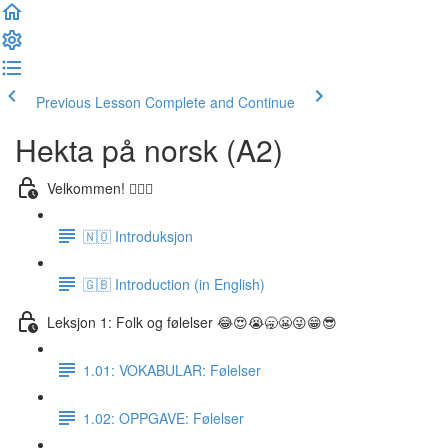
Previous Lesson
Complete and Continue
Hekta på norsk (A2)
Velkommen! 🙋🏼‍♂️
🇳🇴 Introduksjon
🇬🇧 Introduction (in English)
Leksjon 1: Folk og følelser 😂😍😭🥱😬😜😁😎
1.01: VOKABULAR: Følelser
1.02: OPPGAVE: Følelser