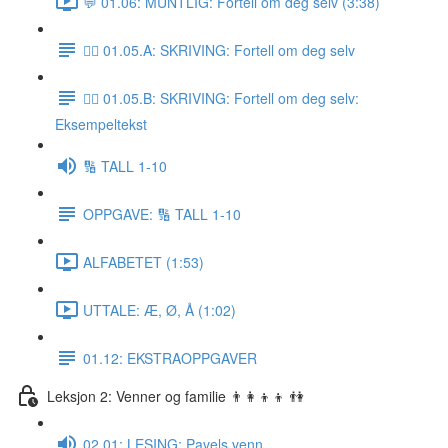
💬 01.06: MUNTLIG: Fortell om deg selv (3:38)
✍🏼 01.05.A: SKRIVING: Fortell om deg selv
✍🏼 01.05.B: SKRIVING: Fortell om deg selv:
Eksempeltekst
🔢 TALL 1-10
OPPGAVE: 🔢 TALL 1-10
ALFABETET (1:53)
UTTALE: Æ, Ø, Å (1:02)
01.12: EKSTRAOPPGAVER
Leksjon 2: Venner og familie 👨‍👩‍👦‍👦 👫
02.01: LESING: Pavels venn