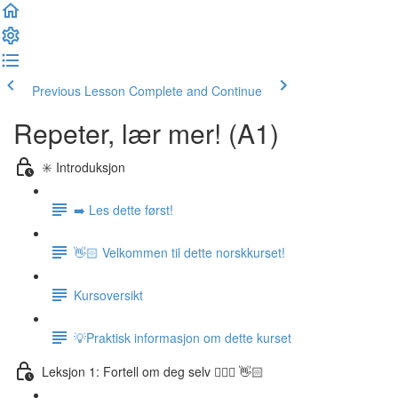
Previous Lesson
Complete and Continue
Repeter, lær mer! (A1)
✳️ Introduksjon
➡️ Les dette først!
👋🏻 Velkommen til dette norskkurset!
Kursoversikt
💡Praktisk informasjon om dette kurset
Leksjon 1: Fortell om deg selv 🙋🏽‍♀️ 👋🏻