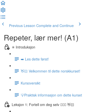
Previous Lesson
Complete and Continue
Repeter, lær mer! (A1)
✳️ Introduksjon
➡️ Les dette først!
👋🏻 Velkommen til dette norskkurset!
Kursoversikt
💡Praktisk informasjon om dette kurset
Leksjon 1: Fortell om deg selv 🙋🏽‍♀️ 👋🏻