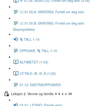
💬 01.06: MUNTLIG: Fortell om deg selv (3:38)
✍🏼 01.05.A: SKRIVING: Fortell om deg selv
✍🏼 01.05.B: SKRIVING: Fortell om deg selv:
Eksempeltekst
🔢 TALL 1-10
OPPGAVE: 🔢 TALL 1-10
ALFABETET (1:53)
UTTALE: Æ, Ø, Å (1:02)
01.12: EKSTRAOPPGAVER
Leksjon 2: Venner og familie 👨‍👩‍👦‍👦 👫
02.01: LESING: Pavels venn