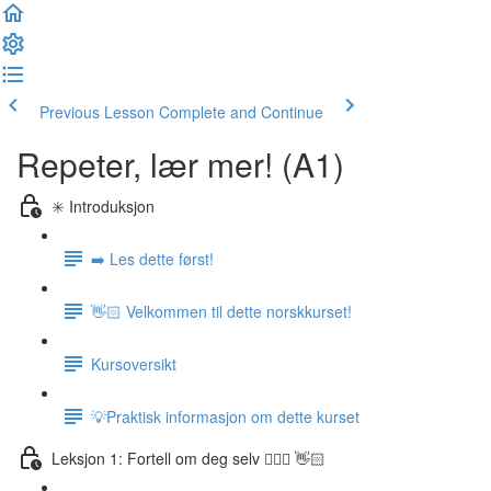
Previous Lesson
Complete and Continue
Repeter, lær mer! (A1)
✳️ Introduksjon
➡️ Les dette først!
👋🏻 Velkommen til dette norskkurset!
Kursoversikt
💡Praktisk informasjon om dette kurset
Leksjon 1: Fortell om deg selv 🙋🏽‍♀️ 👋🏻