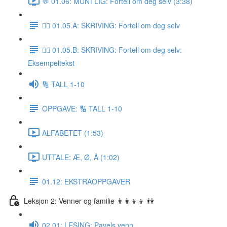
💬 01.06: MUNTLIG: Fortell om deg selv (3:38)
✍🏼 01.05.A: SKRIVING: Fortell om deg selv
✍🏼 01.05.B: SKRIVING: Fortell om deg selv:
Eksempeltekst
🔢 TALL 1-10
OPPGAVE: 🔢 TALL 1-10
ALFABETET (1:53)
UTTALE: Æ, Ø, Å (1:02)
01.12: EKSTRAOPPGAVER
Leksjon 2: Venner og familie 👨‍👩‍👦‍👦 👫
02.01: LESING: Pavels venn