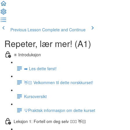
Previous Lesson
Complete and Continue
Repeter, lær mer! (A1)
✳️ Introduksjon
➡️ Les dette først!
👋🏻 Velkommen til dette norskkurset!
Kursoversikt
💡Praktisk informasjon om dette kurset
Leksjon 1: Fortell om deg selv 🙋🏽‍♀️ 👋🏻