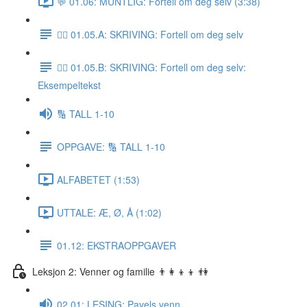
💬 01.06: MUNTLIG: Fortell om deg selv (3:38)
✍🏼 01.05.A: SKRIVING: Fortell om deg selv
✍🏼 01.05.B: SKRIVING: Fortell om deg selv:
Eksempeltekst
🔢 TALL 1-10
OPPGAVE: 🔢 TALL 1-10
ALFABETET (1:53)
UTTALE: Æ, Ø, Å (1:02)
01.12: EKSTRAOPPGAVER
Leksjon 2: Venner og familie 👨‍👩‍👦‍👦 👫
02.01: LESING: Pavels venn