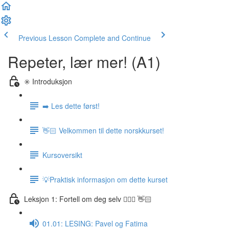
Previous Lesson
Complete and Continue
Repeter, lær mer! (A1)
✳️ Introduksjon
➡️ Les dette først!
👋🏻 Velkommen til dette norskkurset!
Kursoversikt
💡Praktisk informasjon om dette kurset
Leksjon 1: Fortell om deg selv 🙋🏽‍♀️ 👋🏻
01.01: LESING: Pavel og Fatima