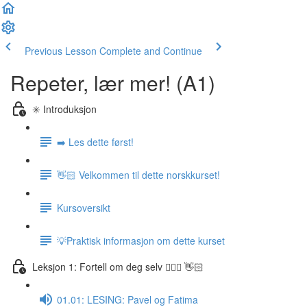
Previous Lesson
Complete and Continue
Repeter, lær mer! (A1)
✳️ Introduksjon
➡️ Les dette først!
👋🏻 Velkommen til dette norskkurset!
Kursoversikt
💡Praktisk informasjon om dette kurset
Leksjon 1: Fortell om deg selv 🙋🏽‍♀️ 👋🏻
01.01: LESING: Pavel og Fatima