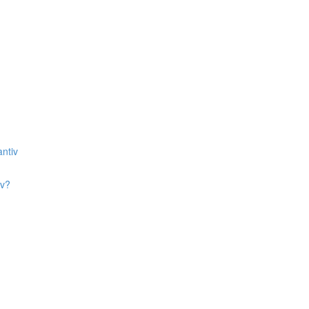
ntiv
iv?