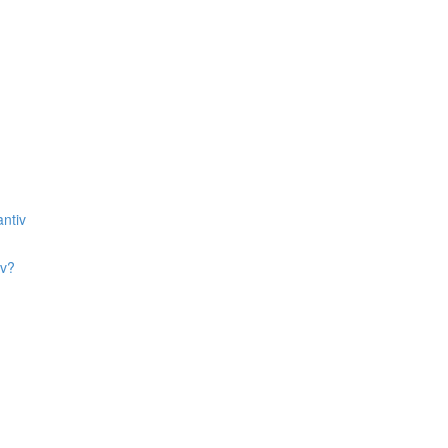
ntiv
iv?