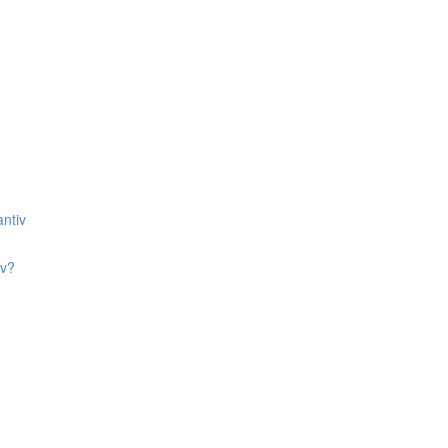
ntiv
iv?