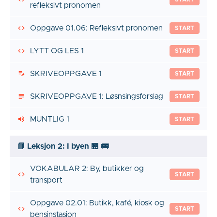
refleksivt pronomen
Oppgave 01.06: Refleksivt pronomen
START
LYTT OG LES 1
START
SKRIVEOPPGAVE 1
START
SKRIVEOPPGAVE 1: Løsnsingsforslag
START
MUNTLIG 1
START
📘 Leksjon 2: I byen 🏪 🚌
VOKABULAR 2: By, butikker og
START
transport
Oppgave 02.01: Butikk, kafé, kiosk og
START
bensinstasjon