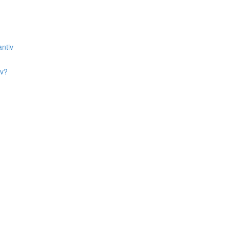
ntiv
iv?