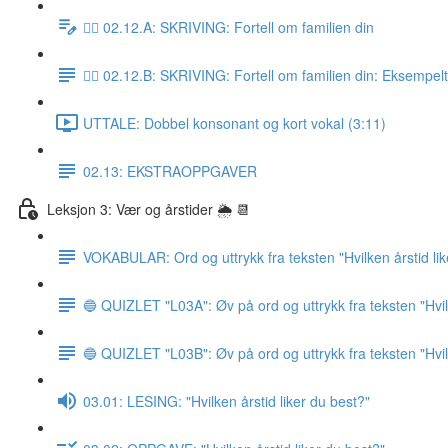
✍🏼 02.12.A: SKRIVING: Fortell om familien din
✍🏼 02.12.B: SKRIVING: Fortell om familien din: Eksempel
UTTALE: Dobbel konsonant og kort vokal (3:11)
02.13: EKSTRAOPPGAVER
Leksjon 3: Vær og årstider 🌦 📆
VOKABULAR: Ord og uttrykk fra teksten "Hvilken årstid lik
🔵 QUIZLET "L03A": Øv på ord og uttrykk fra teksten "Hvile
🔵 QUIZLET "L03B": Øv på ord og uttrykk fra teksten "Hvile
03.01: LESING: "Hvilken årstid liker du best?"