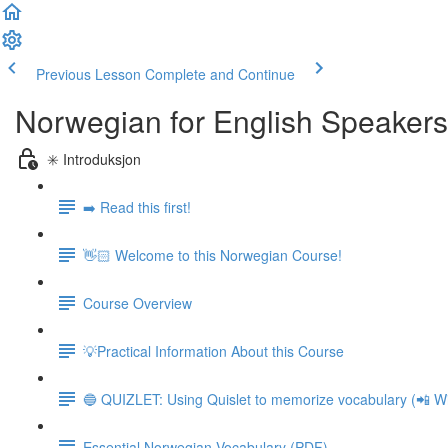
Previous Lesson
Complete and Continue
Norwegian for English Speakers
✳️ Introduksjon
➡️ Read this first!
👋🏻 Welcome to this Norwegian Course!
Course Overview
💡Practical Information About this Course
🔵 QUIZLET: Using Quislet to memorize vocabulary (📲 Wi
Essential Norwegian Vocabulary (PDF)