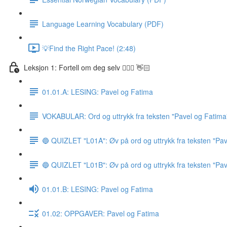
Language Learning Vocabulary (PDF)
💡Find the Right Pace! (2:48)
Leksjon 1: Fortell om deg selv 🙋🏽‍♀️ 👋🏻
01.01.A: LESING: Pavel og Fatima
VOKABULAR: Ord og uttrykk fra teksten "Pavel og Fatima
🔵 QUIZLET "L01A": Øv på ord og uttrykk fra teksten "Pav
🔵 QUIZLET "L01B": Øv på ord og uttrykk fra teksten "Pav
01.01.B: LESING: Pavel og Fatima
01.02: OPPGAVER: Pavel og Fatima