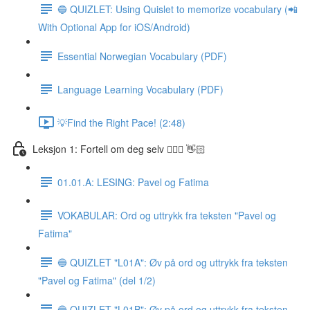
🔵 QUIZLET: Using Quislet to memorize vocabulary (📲
With Optional App for iOS/Android)
Essential Norwegian Vocabulary (PDF)
Language Learning Vocabulary (PDF)
💡Find the Right Pace! (2:48)
Leksjon 1: Fortell om deg selv 🙋🏽‍♀️ 👋🏻
01.01.A: LESING: Pavel og Fatima
VOKABULAR: Ord og uttrykk fra teksten "Pavel og
Fatima"
🔵 QUIZLET "L01A": Øv på ord og uttrykk fra teksten
"Pavel og Fatima" (del 1/2)
🔵 QUIZLET "L01B": Øv på ord og uttrykk fra teksten