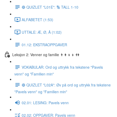
🔵 QUIZLET "L01E": 🔢 TALL 1-10
ALFABETET (1:53)
UTTALE: Æ, Ø, Å (1:02)
01.12: EKSTRAOPPGAVER
Leksjon 2: Venner og familie 👨‍👩‍👦‍👦 👫
VOKABULAR: Ord og uttrykk fra tekstene "Pavels
venn" og "Familien min"
🔵 QUIZLET "L02A": Øv på ord og uttrykk fra tekstene
"Pavels venn" og "Familien min"
02.01: LESING: Pavels venn
02.02: OPPGAVER: Pavels venn