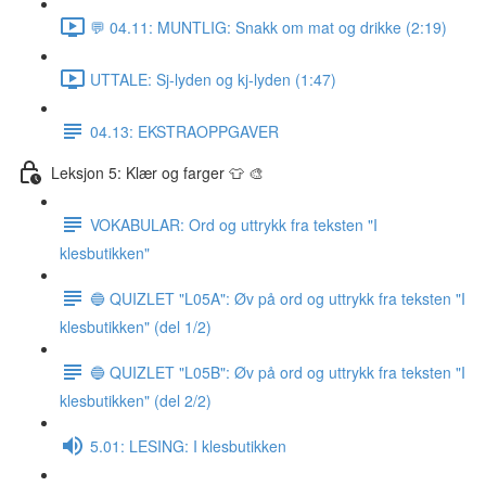
💬 04.11: MUNTLIG: Snakk om mat og drikke (2:19)
UTTALE: Sj-lyden og kj-lyden (1:47)
04.13: EKSTRAOPPGAVER
Leksjon 5: Klær og farger 👕 🎨
VOKABULAR: Ord og uttrykk fra teksten "I
klesbutikken"
🔵 QUIZLET "L05A": Øv på ord og uttrykk fra teksten "I
klesbutikken" (del 1/2)
🔵 QUIZLET "L05B": Øv på ord og uttrykk fra teksten "I
klesbutikken" (del 2/2)
5.01: LESING: I klesbutikken