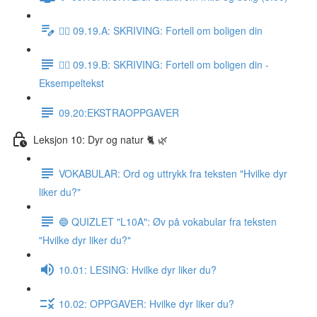
✍🏼 09.19.A: SKRIVING: Fortell om boligen din
✍🏼 09.19.B: SKRIVING: Fortell om boligen din -
Eksempeltekst
09.20:EKSTRAOPPGAVER
Leksjon 10: Dyr og natur 🐈 🌿
VOKABULAR: Ord og uttrykk fra teksten "Hvilke dyr
liker du?"
🔵 QUIZLET "L10A": Øv på vokabular fra teksten
"Hvilke dyr liker du?"
10.01: LESING: Hvilke dyr liker du?
10.02: OPPGAVER: Hvilke dyr liker du?