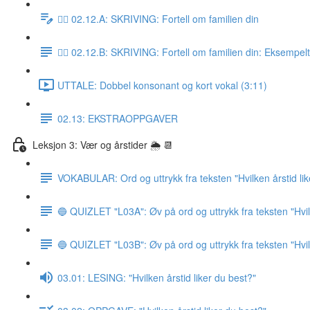
✍🏼 02.12.A: SKRIVING: Fortell om familien din
✍🏼 02.12.B: SKRIVING: Fortell om familien din: Eksempel
UTTALE: Dobbel konsonant og kort vokal (3:11)
02.13: EKSTRAOPPGAVER
Leksjon 3: Vær og årstider 🌦 📆
VOKABULAR: Ord og uttrykk fra teksten "Hvilken årstid lik
🔵 QUIZLET "L03A": Øv på ord og uttrykk fra teksten "Hvile
🔵 QUIZLET "L03B": Øv på ord og uttrykk fra teksten "Hvile
03.01: LESING: "Hvilken årstid liker du best?"