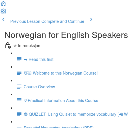
Previous Lesson
Complete and Continue
Norwegian for English Speakers
✳️ Introduksjon
➡️ Read this first!
👋🏻 Welcome to this Norwegian Course!
Course Overview
💡Practical Information About this Course
🔵 QUIZLET: Using Quislet to memorize vocabulary (📲 Wi
Essential Norwegian Vocabulary (PDF)