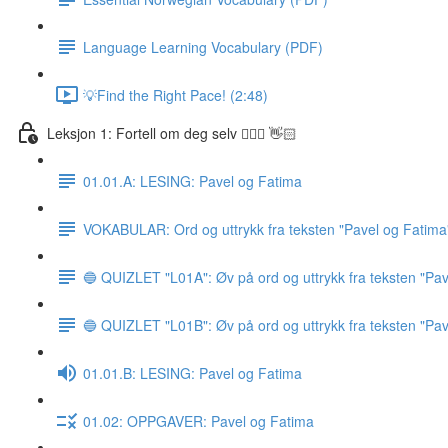
Language Learning Vocabulary (PDF)
💡Find the Right Pace! (2:48)
Leksjon 1: Fortell om deg selv 🙋🏽‍♀️ 👋🏻
01.01.A: LESING: Pavel og Fatima
VOKABULAR: Ord og uttrykk fra teksten "Pavel og Fatima
🔵 QUIZLET "L01A": Øv på ord og uttrykk fra teksten "Pav
🔵 QUIZLET "L01B": Øv på ord og uttrykk fra teksten "Pav
01.01.B: LESING: Pavel og Fatima
01.02: OPPGAVER: Pavel og Fatima