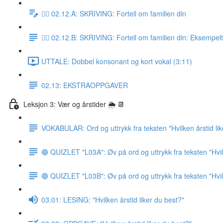
✍🏼 02.12.A: SKRIVING: Fortell om familien din
✍🏼 02.12.B: SKRIVING: Fortell om familien din: Eksempel
UTTALE: Dobbel konsonant og kort vokal (3:11)
02.13: EKSTRAOPPGAVER
Leksjon 3: Vær og årstider 🌦 📆
VOKABULAR: Ord og uttrykk fra teksten "Hvilken årstid lik
🔵 QUIZLET "L03A": Øv på ord og uttrykk fra teksten "Hvile
🔵 QUIZLET "L03B": Øv på ord og uttrykk fra teksten "Hvile
03.01: LESING: "Hvilken årstid liker du best?"