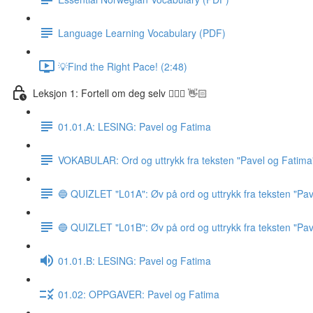
Language Learning Vocabulary (PDF)
💡Find the Right Pace! (2:48)
Leksjon 1: Fortell om deg selv 🙋🏽‍♀️ 👋🏻
01.01.A: LESING: Pavel og Fatima
VOKABULAR: Ord og uttrykk fra teksten "Pavel og Fatima
🔵 QUIZLET "L01A": Øv på ord og uttrykk fra teksten "Pav
🔵 QUIZLET "L01B": Øv på ord og uttrykk fra teksten "Pav
01.01.B: LESING: Pavel og Fatima
01.02: OPPGAVER: Pavel og Fatima