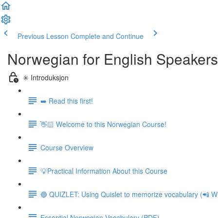
Previous Lesson
Complete and Continue
Norwegian for English Speakers
✳️ Introduksjon
➡️ Read this first!
👋🏻 Welcome to this Norwegian Course!
Course Overview
💡Practical Information About this Course
🔵 QUIZLET: Using Quislet to memorize vocabulary (📲 Wi
Essential Norwegian Vocabulary (PDF)