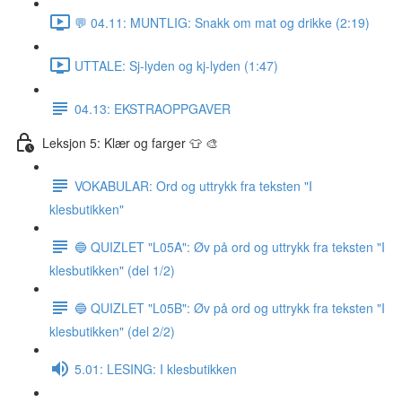
💬 04.11: MUNTLIG: Snakk om mat og drikke (2:19)
UTTALE: Sj-lyden og kj-lyden (1:47)
04.13: EKSTRAOPPGAVER
Leksjon 5: Klær og farger 👕 🎨
VOKABULAR: Ord og uttrykk fra teksten "I
klesbutikken"
🔵 QUIZLET "L05A": Øv på ord og uttrykk fra teksten "I
klesbutikken" (del 1/2)
🔵 QUIZLET "L05B": Øv på ord og uttrykk fra teksten "I
klesbutikken" (del 2/2)
5.01: LESING: I klesbutikken