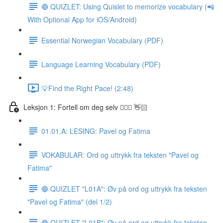
🔵 QUIZLET: Using Quislet to memorize vocabulary (📲
With Optional App for iOS/Android)
Essential Norwegian Vocabulary (PDF)
Language Learning Vocabulary (PDF)
💡Find the Right Pace! (2:48)
Leksjon 1: Fortell om deg selv 🙋🏽‍♀️ 👋🏻
01.01.A: LESING: Pavel og Fatima
VOKABULAR: Ord og uttrykk fra teksten "Pavel og
Fatima"
🔵 QUIZLET "L01A": Øv på ord og uttrykk fra teksten
"Pavel og Fatima" (del 1/2)
🔵 QUIZLET "L01B": Øv på ord og uttrykk fra teksten