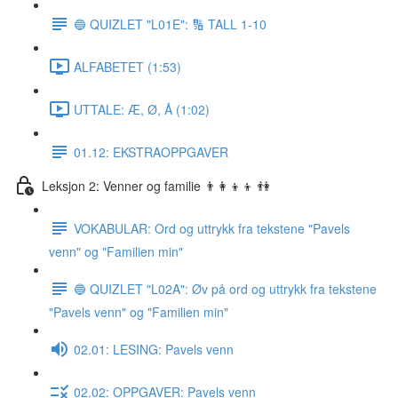
🔵 QUIZLET "L01E": 🔢 TALL 1-10
ALFABETET (1:53)
UTTALE: Æ, Ø, Å (1:02)
01.12: EKSTRAOPPGAVER
Leksjon 2: Venner og familie 👨‍👩‍👦‍👦 👫
VOKABULAR: Ord og uttrykk fra tekstene "Pavels
venn" og "Familien min"
🔵 QUIZLET "L02A": Øv på ord og uttrykk fra tekstene
"Pavels venn" og "Familien min"
02.01: LESING: Pavels venn
02.02: OPPGAVER: Pavels venn