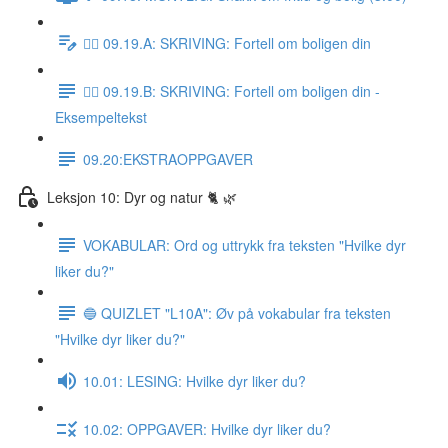
✍🏼 09.19.A: SKRIVING: Fortell om boligen din
✍🏼 09.19.B: SKRIVING: Fortell om boligen din -
Eksempeltekst
09.20:EKSTRAOPPGAVER
Leksjon 10: Dyr og natur 🐈 🌿
VOKABULAR: Ord og uttrykk fra teksten "Hvilke dyr
liker du?"
🔵 QUIZLET "L10A": Øv på vokabular fra teksten
"Hvilke dyr liker du?"
10.01: LESING: Hvilke dyr liker du?
10.02: OPPGAVER: Hvilke dyr liker du?