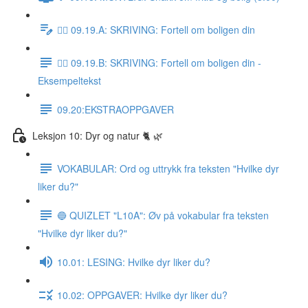
✍🏼 09.19.A: SKRIVING: Fortell om boligen din
✍🏼 09.19.B: SKRIVING: Fortell om boligen din -
Eksempeltekst
09.20:EKSTRAOPPGAVER
Leksjon 10: Dyr og natur 🐈 🌿
VOKABULAR: Ord og uttrykk fra teksten "Hvilke dyr
liker du?"
🔵 QUIZLET "L10A": Øv på vokabular fra teksten
"Hvilke dyr liker du?"
10.01: LESING: Hvilke dyr liker du?
10.02: OPPGAVER: Hvilke dyr liker du?