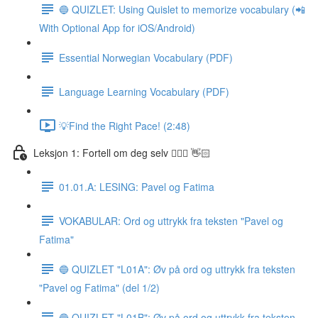
🔵 QUIZLET: Using Quislet to memorize vocabulary (📲
With Optional App for iOS/Android)
Essential Norwegian Vocabulary (PDF)
Language Learning Vocabulary (PDF)
💡Find the Right Pace! (2:48)
Leksjon 1: Fortell om deg selv 🙋🏽‍♀️ 👋🏻
01.01.A: LESING: Pavel og Fatima
VOKABULAR: Ord og uttrykk fra teksten "Pavel og
Fatima"
🔵 QUIZLET "L01A": Øv på ord og uttrykk fra teksten
"Pavel og Fatima" (del 1/2)
🔵 QUIZLET "L01B": Øv på ord og uttrykk fra teksten