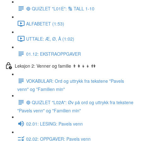
🔵 QUIZLET "L01E": 🔢 TALL 1-10
ALFABETET (1:53)
UTTALE: Æ, Ø, Å (1:02)
01.12: EKSTRAOPPGAVER
Leksjon 2: Venner og familie 👨‍👩‍👦‍👦 👫
VOKABULAR: Ord og uttrykk fra tekstene "Pavels
venn" og "Familien min"
🔵 QUIZLET "L02A": Øv på ord og uttrykk fra tekstene
"Pavels venn" og "Familien min"
02.01: LESING: Pavels venn
02.02: OPPGAVER: Pavels venn