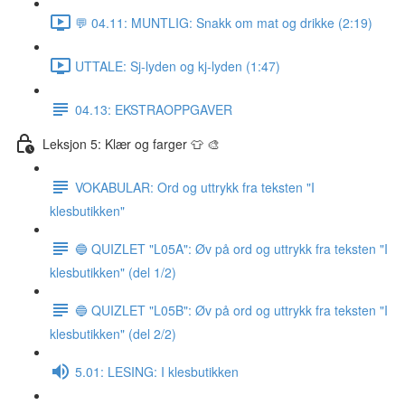
💬 04.11: MUNTLIG: Snakk om mat og drikke (2:19)
UTTALE: Sj-lyden og kj-lyden (1:47)
04.13: EKSTRAOPPGAVER
Leksjon 5: Klær og farger 👕 🎨
VOKABULAR: Ord og uttrykk fra teksten "I
klesbutikken"
🔵 QUIZLET "L05A": Øv på ord og uttrykk fra teksten "I
klesbutikken" (del 1/2)
🔵 QUIZLET "L05B": Øv på ord og uttrykk fra teksten "I
klesbutikken" (del 2/2)
5.01: LESING: I klesbutikken