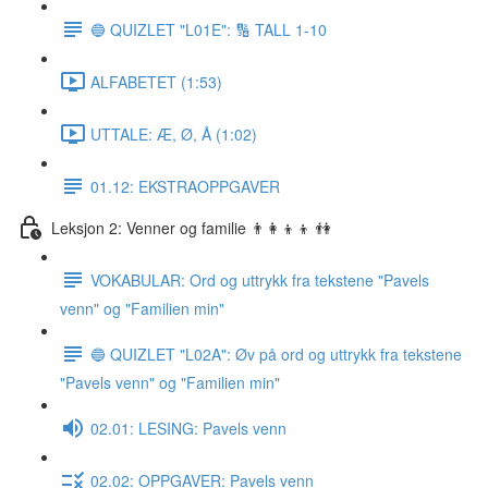
🔵 QUIZLET "L01E": 🔢 TALL 1-10
ALFABETET (1:53)
UTTALE: Æ, Ø, Å (1:02)
01.12: EKSTRAOPPGAVER
Leksjon 2: Venner og familie 👨‍👩‍👦‍👦 👫
VOKABULAR: Ord og uttrykk fra tekstene "Pavels
venn" og "Familien min"
🔵 QUIZLET "L02A": Øv på ord og uttrykk fra tekstene
"Pavels venn" og "Familien min"
02.01: LESING: Pavels venn
02.02: OPPGAVER: Pavels venn