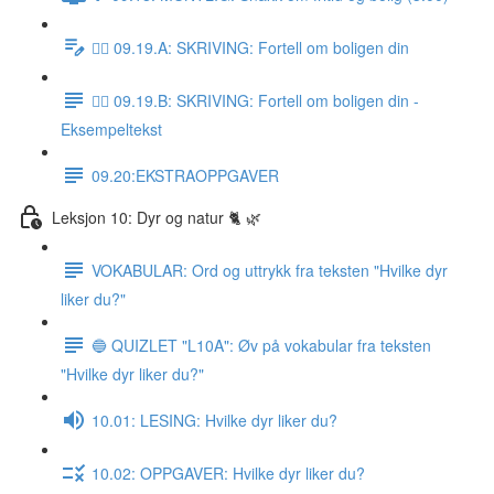
✍🏼 09.19.A: SKRIVING: Fortell om boligen din
✍🏼 09.19.B: SKRIVING: Fortell om boligen din -
Eksempeltekst
09.20:EKSTRAOPPGAVER
Leksjon 10: Dyr og natur 🐈 🌿
VOKABULAR: Ord og uttrykk fra teksten "Hvilke dyr
liker du?"
🔵 QUIZLET "L10A": Øv på vokabular fra teksten
"Hvilke dyr liker du?"
10.01: LESING: Hvilke dyr liker du?
10.02: OPPGAVER: Hvilke dyr liker du?