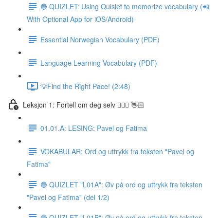
🔵 QUIZLET: Using Quislet to memorize vocabulary (📲
With Optional App for iOS/Android)
Essential Norwegian Vocabulary (PDF)
Language Learning Vocabulary (PDF)
💡Find the Right Pace! (2:48)
Leksjon 1: Fortell om deg selv 🙋🏽‍♀️ 👋🏻
01.01.A: LESING: Pavel og Fatima
VOKABULAR: Ord og uttrykk fra teksten "Pavel og
Fatima"
🔵 QUIZLET "L01A": Øv på ord og uttrykk fra teksten
"Pavel og Fatima" (del 1/2)
🔵 QUIZLET "L01B": Øv på ord og uttrykk fra teksten