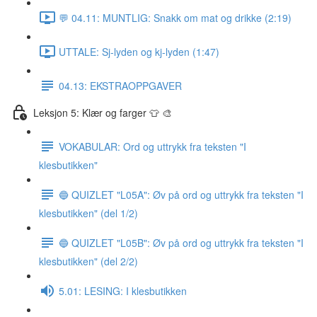
💬 04.11: MUNTLIG: Snakk om mat og drikke (2:19)
UTTALE: Sj-lyden og kj-lyden (1:47)
04.13: EKSTRAOPPGAVER
Leksjon 5: Klær og farger 👕 🎨
VOKABULAR: Ord og uttrykk fra teksten "I
klesbutikken"
🔵 QUIZLET "L05A": Øv på ord og uttrykk fra teksten "I
klesbutikken" (del 1/2)
🔵 QUIZLET "L05B": Øv på ord og uttrykk fra teksten "I
klesbutikken" (del 2/2)
5.01: LESING: I klesbutikken