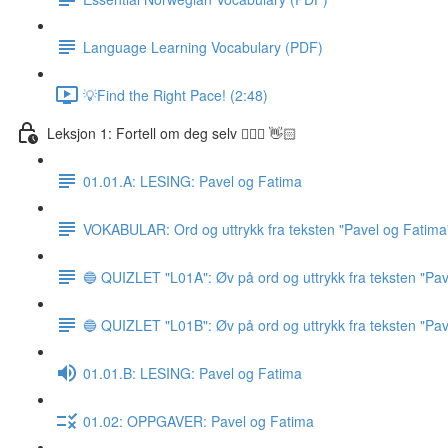
Language Learning Vocabulary (PDF)
💡Find the Right Pace! (2:48)
Leksjon 1: Fortell om deg selv 🙋🏽‍♀️ 👋🏻
01.01.A: LESING: Pavel og Fatima
VOKABULAR: Ord og uttrykk fra teksten "Pavel og Fatima
🔵 QUIZLET "L01A": Øv på ord og uttrykk fra teksten "Pav
🔵 QUIZLET "L01B": Øv på ord og uttrykk fra teksten "Pav
01.01.B: LESING: Pavel og Fatima
01.02: OPPGAVER: Pavel og Fatima