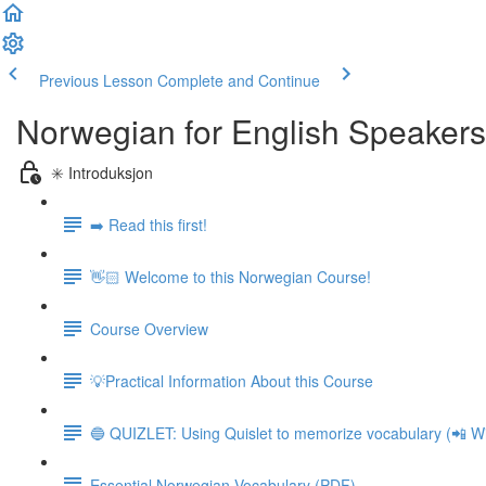
Previous Lesson
Complete and Continue
Norwegian for English Speakers
✳️ Introduksjon
➡️ Read this first!
👋🏻 Welcome to this Norwegian Course!
Course Overview
💡Practical Information About this Course
🔵 QUIZLET: Using Quislet to memorize vocabulary (📲 Wi
Essential Norwegian Vocabulary (PDF)