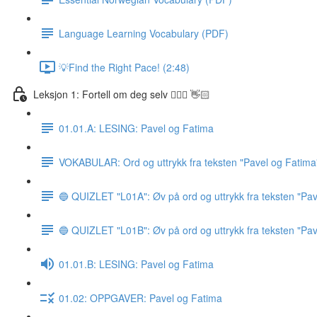
Language Learning Vocabulary (PDF)
💡Find the Right Pace! (2:48)
Leksjon 1: Fortell om deg selv 🙋🏽‍♀️ 👋🏻
01.01.A: LESING: Pavel og Fatima
VOKABULAR: Ord og uttrykk fra teksten "Pavel og Fatima
🔵 QUIZLET "L01A": Øv på ord og uttrykk fra teksten "Pav
🔵 QUIZLET "L01B": Øv på ord og uttrykk fra teksten "Pav
01.01.B: LESING: Pavel og Fatima
01.02: OPPGAVER: Pavel og Fatima