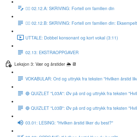
✍🏼 02.12.A: SKRIVING: Fortell om familien din
✍🏼 02.12.B: SKRIVING: Fortell om familien din: Eksempel
UTTALE: Dobbel konsonant og kort vokal (3:11)
02.13: EKSTRAOPPGAVER
Leksjon 3: Vær og årstider 🌦 📆
VOKABULAR: Ord og uttrykk fra teksten "Hvilken årstid lik
🔵 QUIZLET "L03A": Øv på ord og uttrykk fra teksten "Hvile
🔵 QUIZLET "L03B": Øv på ord og uttrykk fra teksten "Hvile
03.01: LESING: "Hvilken årstid liker du best?"