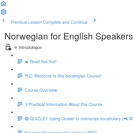
Previous Lesson
Complete and Continue
Norwegian for English Speakers
✳️ Introduksjon
➡️ Read this first!
👋🏻 Welcome to this Norwegian Course!
Course Overview
💡Practical Information About this Course
🔵 QUIZLET: Using Quislet to memorize vocabulary (📲 Wi
Essential Norwegian Vocabulary (PDF)