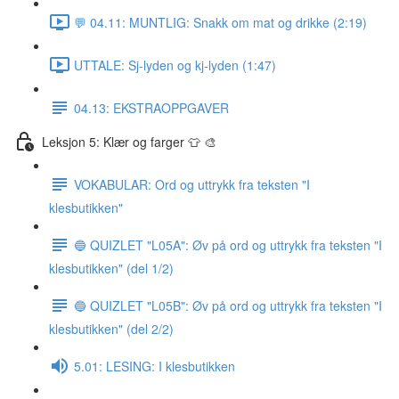
💬 04.11: MUNTLIG: Snakk om mat og drikke (2:19)
UTTALE: Sj-lyden og kj-lyden (1:47)
04.13: EKSTRAOPPGAVER
Leksjon 5: Klær og farger 👕 🎨
VOKABULAR: Ord og uttrykk fra teksten "I
klesbutikken"
🔵 QUIZLET "L05A": Øv på ord og uttrykk fra teksten "I
klesbutikken" (del 1/2)
🔵 QUIZLET "L05B": Øv på ord og uttrykk fra teksten "I
klesbutikken" (del 2/2)
5.01: LESING: I klesbutikken