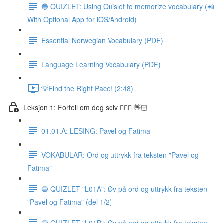
🔵 QUIZLET: Using Quislet to memorize vocabulary (📲
With Optional App for iOS/Android)
Essential Norwegian Vocabulary (PDF)
Language Learning Vocabulary (PDF)
💡Find the Right Pace! (2:48)
Leksjon 1: Fortell om deg selv 🙋🏽‍♀️ 👋🏻
01.01.A: LESING: Pavel og Fatima
VOKABULAR: Ord og uttrykk fra teksten "Pavel og
Fatima"
🔵 QUIZLET "L01A": Øv på ord og uttrykk fra teksten
"Pavel og Fatima" (del 1/2)
🔵 QUIZLET "L01B": Øv på ord og uttrykk fra teksten