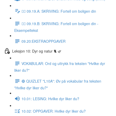
✍🏼 09.19.A: SKRIVING: Fortell om boligen din
✍🏼 09.19.B: SKRIVING: Fortell om boligen din -
Eksempeltekst
09.20:EKSTRAOPPGAVER
Leksjon 10: Dyr og natur 🐈 🌿
VOKABULAR: Ord og uttrykk fra teksten "Hvilke dyr
liker du?"
🔵 QUIZLET "L10A": Øv på vokabular fra teksten
"Hvilke dyr liker du?"
10.01: LESING: Hvilke dyr liker du?
10.02: OPPGAVER: Hvilke dyr liker du?