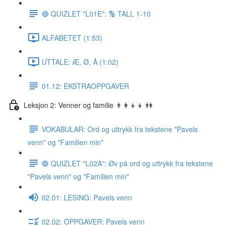
🔵 QUIZLET "L01E": 🔢 TALL 1-10
ALFABETET (1:53)
UTTALE: Æ, Ø, Å (1:02)
01.12: EKSTRAOPPGAVER
Leksjon 2: Venner og familie 👨‍👩‍👦‍👦 👫
VOKABULAR: Ord og uttrykk fra tekstene "Pavels
venn" og "Familien min"
🔵 QUIZLET "L02A": Øv på ord og uttrykk fra tekstene
"Pavels venn" og "Familien min"
02.01: LESING: Pavels venn
02.02: OPPGAVER: Pavels venn