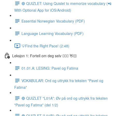
🔵 QUIZLET: Using Quislet to memorize vocabulary (📲
With Optional App for iOS/Android)
Essential Norwegian Vocabulary (PDF)
Language Learning Vocabulary (PDF)
💡Find the Right Pace! (2:48)
Leksjon 1: Fortell om deg selv 🙋🏽‍♀️ 👋🏻
01.01.A: LESING: Pavel og Fatima
VOKABULAR: Ord og uttrykk fra teksten "Pavel og
Fatima"
🔵 QUIZLET "L01A": Øv på ord og uttrykk fra teksten
"Pavel og Fatima" (del 1/2)
🔵 QUIZLET "L01B": Øv på ord og uttrykk fra teksten