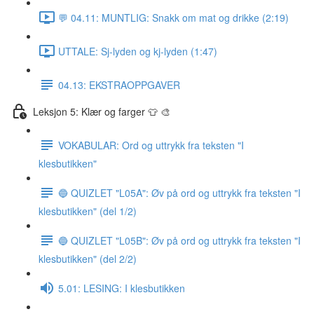
💬 04.11: MUNTLIG: Snakk om mat og drikke (2:19)
UTTALE: Sj-lyden og kj-lyden (1:47)
04.13: EKSTRAOPPGAVER
Leksjon 5: Klær og farger 👕 🎨
VOKABULAR: Ord og uttrykk fra teksten "I
klesbutikken"
🔵 QUIZLET "L05A": Øv på ord og uttrykk fra teksten "I
klesbutikken" (del 1/2)
🔵 QUIZLET "L05B": Øv på ord og uttrykk fra teksten "I
klesbutikken" (del 2/2)
5.01: LESING: I klesbutikken