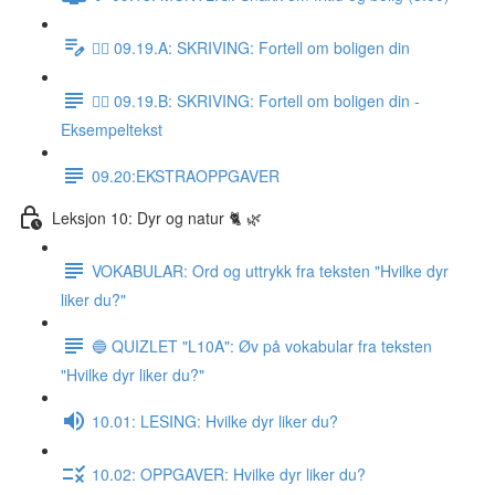
✍🏼 09.19.A: SKRIVING: Fortell om boligen din
✍🏼 09.19.B: SKRIVING: Fortell om boligen din -
Eksempeltekst
09.20:EKSTRAOPPGAVER
Leksjon 10: Dyr og natur 🐈 🌿
VOKABULAR: Ord og uttrykk fra teksten "Hvilke dyr
liker du?"
🔵 QUIZLET "L10A": Øv på vokabular fra teksten
"Hvilke dyr liker du?"
10.01: LESING: Hvilke dyr liker du?
10.02: OPPGAVER: Hvilke dyr liker du?