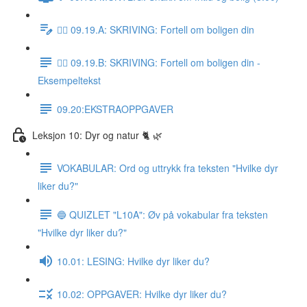
✍🏼 09.19.A: SKRIVING: Fortell om boligen din
✍🏼 09.19.B: SKRIVING: Fortell om boligen din -
Eksempeltekst
09.20:EKSTRAOPPGAVER
Leksjon 10: Dyr og natur 🐈 🌿
VOKABULAR: Ord og uttrykk fra teksten "Hvilke dyr
liker du?"
🔵 QUIZLET "L10A": Øv på vokabular fra teksten
"Hvilke dyr liker du?"
10.01: LESING: Hvilke dyr liker du?
10.02: OPPGAVER: Hvilke dyr liker du?