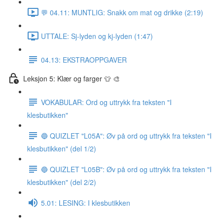
💬 04.11: MUNTLIG: Snakk om mat og drikke (2:19)
UTTALE: Sj-lyden og kj-lyden (1:47)
04.13: EKSTRAOPPGAVER
Leksjon 5: Klær og farger 👕 🎨
VOKABULAR: Ord og uttrykk fra teksten "I
klesbutikken"
🔵 QUIZLET "L05A": Øv på ord og uttrykk fra teksten "I
klesbutikken" (del 1/2)
🔵 QUIZLET "L05B": Øv på ord og uttrykk fra teksten "I
klesbutikken" (del 2/2)
5.01: LESING: I klesbutikken