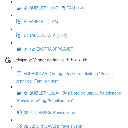
🔵 QUIZLET "L01E": 🔢 TALL 1-10
ALFABETET (1:53)
UTTALE: Æ, Ø, Å (1:02)
01.12: EKSTRAOPPGAVER
Leksjon 2: Venner og familie 👨‍👩‍👦‍👦 👫
VOKABULAR: Ord og uttrykk fra tekstene "Pavels
venn" og "Familien min"
🔵 QUIZLET "L02A": Øv på ord og uttrykk fra tekstene
"Pavels venn" og "Familien min"
02.01: LESING: Pavels venn
02.02: OPPGAVER: Pavels venn