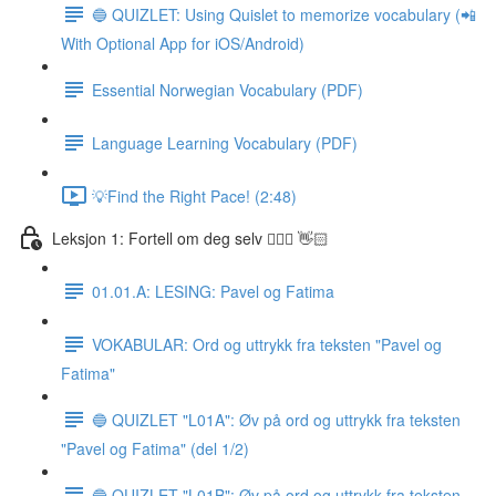
🔵 QUIZLET: Using Quislet to memorize vocabulary (📲
With Optional App for iOS/Android)
Essential Norwegian Vocabulary (PDF)
Language Learning Vocabulary (PDF)
💡Find the Right Pace! (2:48)
Leksjon 1: Fortell om deg selv 🙋🏽‍♀️ 👋🏻
01.01.A: LESING: Pavel og Fatima
VOKABULAR: Ord og uttrykk fra teksten "Pavel og
Fatima"
🔵 QUIZLET "L01A": Øv på ord og uttrykk fra teksten
"Pavel og Fatima" (del 1/2)
🔵 QUIZLET "L01B": Øv på ord og uttrykk fra teksten