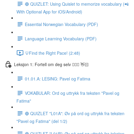
🔵 QUIZLET: Using Quislet to memorize vocabulary (📲
With Optional App for iOS/Android)
Essential Norwegian Vocabulary (PDF)
Language Learning Vocabulary (PDF)
💡Find the Right Pace! (2:48)
Leksjon 1: Fortell om deg selv 🙋🏽‍♀️ 👋🏻
01.01.A: LESING: Pavel og Fatima
VOKABULAR: Ord og uttrykk fra teksten "Pavel og
Fatima"
🔵 QUIZLET "L01A": Øv på ord og uttrykk fra teksten
"Pavel og Fatima" (del 1/2)
🔵 QUIZLET "L01B": Øv på ord og uttrykk fra teksten