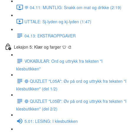
💬 04.11: MUNTLIG: Snakk om mat og drikke (2:19)
UTTALE: Sj-lyden og kj-lyden (1:47)
04.13: EKSTRAOPPGAVER
Leksjon 5: Klær og farger 👕 🎨
VOKABULAR: Ord og uttrykk fra teksten "I
klesbutikken"
🔵 QUIZLET "L05A": Øv på ord og uttrykk fra teksten "I
klesbutikken" (del 1/2)
🔵 QUIZLET "L05B": Øv på ord og uttrykk fra teksten "I
klesbutikken" (del 2/2)
5.01: LESING: I klesbutikken