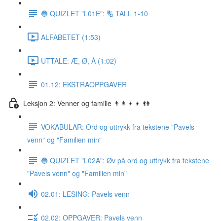
🔵 QUIZLET "L01E": 🔢 TALL 1-10
ALFABETET (1:53)
UTTALE: Æ, Ø, Å (1:02)
01.12: EKSTRAOPPGAVER
Leksjon 2: Venner og familie 👨‍👩‍👦‍👦 👫
VOKABULAR: Ord og uttrykk fra tekstene "Pavels
venn" og "Familien min"
🔵 QUIZLET "L02A": Øv på ord og uttrykk fra tekstene
"Pavels venn" og "Familien min"
02.01: LESING: Pavels venn
02.02: OPPGAVER: Pavels venn