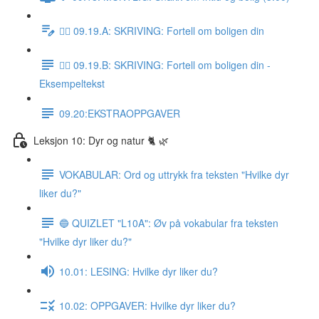
✍🏼 09.19.A: SKRIVING: Fortell om boligen din
✍🏼 09.19.B: SKRIVING: Fortell om boligen din -
Eksempeltekst
09.20:EKSTRAOPPGAVER
Leksjon 10: Dyr og natur 🐈 🌿
VOKABULAR: Ord og uttrykk fra teksten "Hvilke dyr
liker du?"
🔵 QUIZLET "L10A": Øv på vokabular fra teksten
"Hvilke dyr liker du?"
10.01: LESING: Hvilke dyr liker du?
10.02: OPPGAVER: Hvilke dyr liker du?