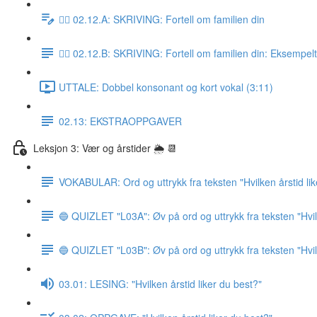
✍🏼 02.12.A: SKRIVING: Fortell om familien din
✍🏼 02.12.B: SKRIVING: Fortell om familien din: Eksempel
UTTALE: Dobbel konsonant og kort vokal (3:11)
02.13: EKSTRAOPPGAVER
Leksjon 3: Vær og årstider 🌦 📆
VOKABULAR: Ord og uttrykk fra teksten "Hvilken årstid lik
🔵 QUIZLET "L03A": Øv på ord og uttrykk fra teksten "Hvile
🔵 QUIZLET "L03B": Øv på ord og uttrykk fra teksten "Hvile
03.01: LESING: "Hvilken årstid liker du best?"