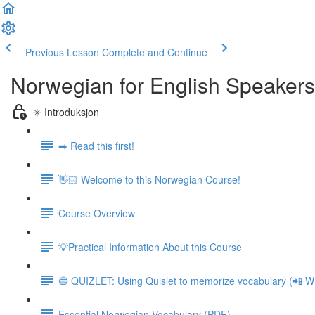
Previous Lesson
Complete and Continue
Norwegian for English Speakers
✳️ Introduksjon
➡️ Read this first!
👋🏻 Welcome to this Norwegian Course!
Course Overview
💡Practical Information About this Course
🔵 QUIZLET: Using Quislet to memorize vocabulary (📲 Wi
Essential Norwegian Vocabulary (PDF)