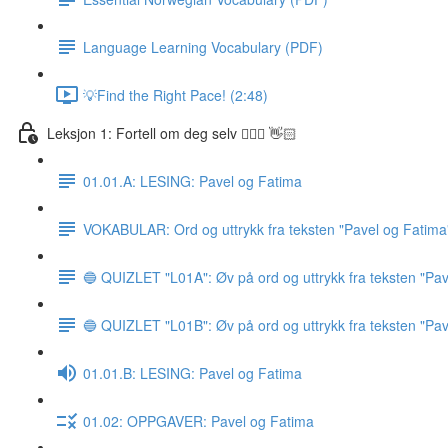
Language Learning Vocabulary (PDF)
💡Find the Right Pace! (2:48)
Leksjon 1: Fortell om deg selv 🙋🏽‍♀️ 👋🏻
01.01.A: LESING: Pavel og Fatima
VOKABULAR: Ord og uttrykk fra teksten "Pavel og Fatima
🔵 QUIZLET "L01A": Øv på ord og uttrykk fra teksten "Pav
🔵 QUIZLET "L01B": Øv på ord og uttrykk fra teksten "Pav
01.01.B: LESING: Pavel og Fatima
01.02: OPPGAVER: Pavel og Fatima