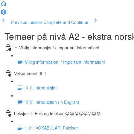
Previous Lesson
Complete and Continue
Temaer på nivå A2 - ekstra nors
⚠️ Viktig informasjon! / Important information!
Viktig informasjon! / Important information!
Velkommen! 🙋🏼‍♂️
🇳🇴 Introduksjon
🇬🇧 Introduction (in English)
Leksjon 1: Folk og følelser 😂😍😭🥱😬😜😁😎
1.01: VOKABULAR: Følelser