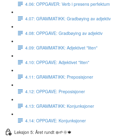
4.06: OPPGAVER: Verb i presens perfektum
4.07: GRAMMATIKK: Gradbøying av adjektiv
4.08: OPPGAVE: Gradbøying av adjektiv
4.09: GRAMMATIKK: Adjektivet "liten"
4.10: OPPGAVE: Adjektivet "liten"
4.11: GRAMMATIKK: Preposisjoner
4.12: OPPGAVE: Preposisjoner
4.13: GRAMMATIKK: Konjunksjoner
4.14: OPPGAVE: Konjunksjoner
Leksjon 5: Året rundt ❄️🌱🌞🍁