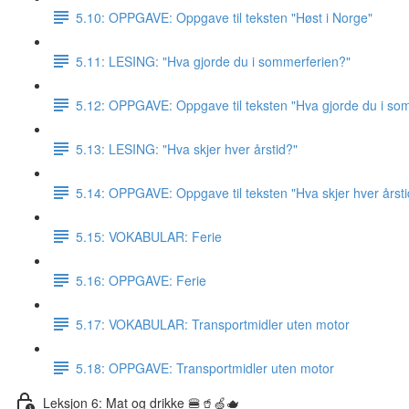
5.10: OPPGAVE: Oppgave til teksten "Høst i Norge"
5.11: LESING: "Hva gjorde du i sommerferien?"
5.12: OPPGAVE: Oppgave til teksten "Hva gjorde du i so
5.13: LESING: "Hva skjer hver årstid?"
5.14: OPPGAVE: Oppgave til teksten "Hva skjer hver årsti
5.15: VOKABULAR: Ferie
5.16: OPPGAVE: Ferie
5.17: VOKABULAR: Transportmidler uten motor
5.18: OPPGAVE: Transportmidler uten motor
Leksjon 6: Mat og drikke 🍔🥤🍏🫖