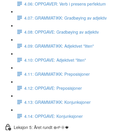
4.06: OPPGAVER: Verb i presens perfektum
4.07: GRAMMATIKK: Gradbøying av adjektiv
4.08: OPPGAVE: Gradbøying av adjektiv
4.09: GRAMMATIKK: Adjektivet "liten"
4.10: OPPGAVE: Adjektivet "liten"
4.11: GRAMMATIKK: Preposisjoner
4.12: OPPGAVE: Preposisjoner
4.13: GRAMMATIKK: Konjunksjoner
4.14: OPPGAVE: Konjunksjoner
Leksjon 5: Året rundt ❄️🌱🌞🍁