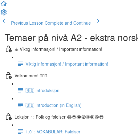
Previous Lesson
Complete and Continue
Temaer på nivå A2 - ekstra nors
⚠️ Viktig informasjon! / Important information!
Viktig informasjon! / Important information!
Velkommen! 🙋🏼‍♂️
🇳🇴 Introduksjon
🇬🇧 Introduction (in English)
Leksjon 1: Folk og følelser 😂😍😭🥱😬😜😁😎
1.01: VOKABULAR: Følelser