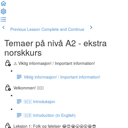
Previous Lesson
Complete and Continue
Temaer på nivå A2 - ekstra
norskkurs
⚠️ Viktig informasjon! / Important information!
Viktig informasjon! / Important information!
Velkommen! 🙋🏼‍♂️
🇳🇴 Introduksjon
🇬🇧 Introduction (in English)
Leksjon 1: Folk og følelser 😂😍😭🥱😬😜😁😎