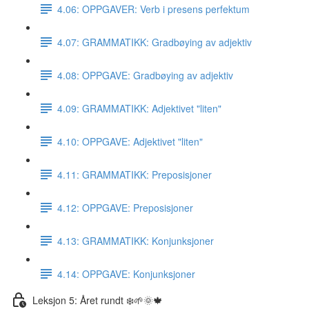
4.06: OPPGAVER: Verb i presens perfektum
4.07: GRAMMATIKK: Gradbøying av adjektiv
4.08: OPPGAVE: Gradbøying av adjektiv
4.09: GRAMMATIKK: Adjektivet "liten"
4.10: OPPGAVE: Adjektivet "liten"
4.11: GRAMMATIKK: Preposisjoner
4.12: OPPGAVE: Preposisjoner
4.13: GRAMMATIKK: Konjunksjoner
4.14: OPPGAVE: Konjunksjoner
Leksjon 5: Året rundt ❄️🌱🌞🍁