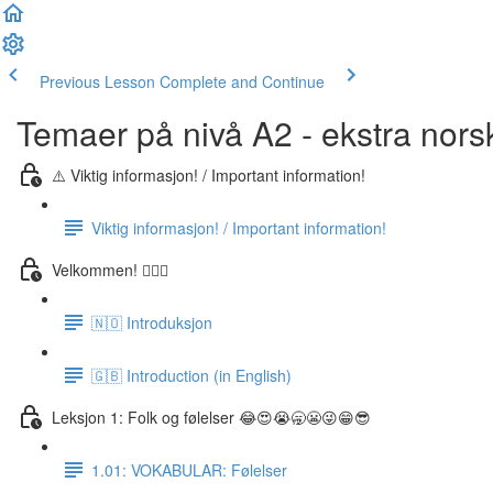
Previous Lesson
Complete and Continue
Temaer på nivå A2 - ekstra nors
⚠️ Viktig informasjon! / Important information!
Viktig informasjon! / Important information!
Velkommen! 🙋🏼‍♂️
🇳🇴 Introduksjon
🇬🇧 Introduction (in English)
Leksjon 1: Folk og følelser 😂😍😭🥱😬😜😁😎
1.01: VOKABULAR: Følelser