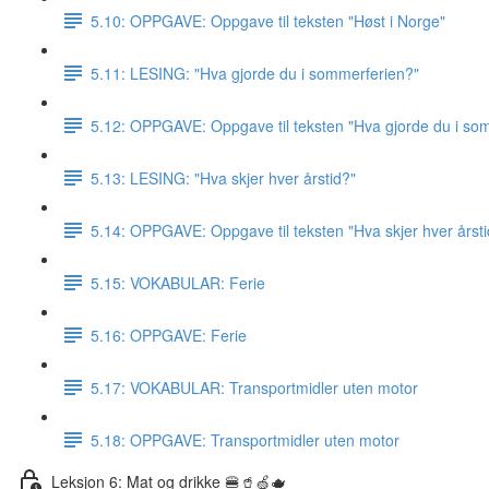
5.10: OPPGAVE: Oppgave til teksten "Høst i Norge"
5.11: LESING: "Hva gjorde du i sommerferien?"
5.12: OPPGAVE: Oppgave til teksten "Hva gjorde du i so
5.13: LESING: "Hva skjer hver årstid?"
5.14: OPPGAVE: Oppgave til teksten "Hva skjer hver årsti
5.15: VOKABULAR: Ferie
5.16: OPPGAVE: Ferie
5.17: VOKABULAR: Transportmidler uten motor
5.18: OPPGAVE: Transportmidler uten motor
Leksjon 6: Mat og drikke 🍔🥤🍏🫖