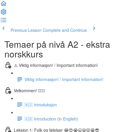
Previous Lesson
Complete and Continue
Temaer på nivå A2 - ekstra
norskkurs
⚠️ Viktig informasjon! / Important information!
Viktig informasjon! / Important information!
Velkommen! 🙋🏼‍♂️
🇳🇴 Introduksjon
🇬🇧 Introduction (in English)
Leksjon 1: Folk og følelser 😂😍😭🥱😬😜😁😎