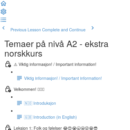
Previous Lesson
Complete and Continue
Temaer på nivå A2 - ekstra
norskkurs
⚠️ Viktig informasjon! / Important information!
Viktig informasjon! / Important information!
Velkommen! 🙋🏼‍♂️
🇳🇴 Introduksjon
🇬🇧 Introduction (in English)
Leksjon 1: Folk og følelser 😂😍😭🥱😬😜😁😎