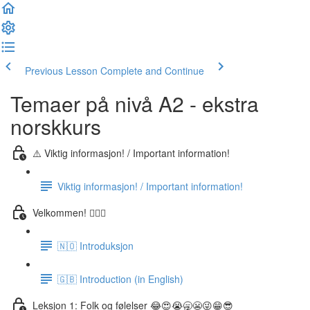
Previous Lesson
Complete and Continue
Temaer på nivå A2 - ekstra
norskkurs
⚠️ Viktig informasjon! / Important information!
Viktig informasjon! / Important information!
Velkommen! 🙋🏼‍♂️
🇳🇴 Introduksjon
🇬🇧 Introduction (in English)
Leksjon 1: Folk og følelser 😂😍😭🥱😬😜😁😎