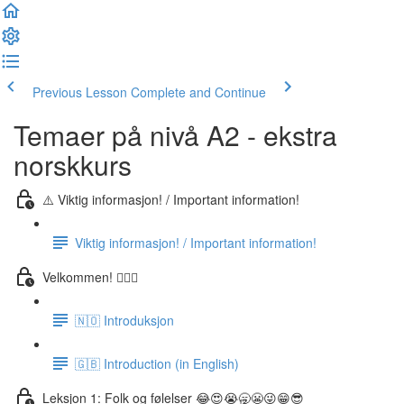
Previous Lesson
Complete and Continue
Temaer på nivå A2 - ekstra
norskkurs
⚠️ Viktig informasjon! / Important information!
Viktig informasjon! / Important information!
Velkommen! 🙋🏼‍♂️
🇳🇴 Introduksjon
🇬🇧 Introduction (in English)
Leksjon 1: Folk og følelser 😂😍😭🥱😬😜😁😎