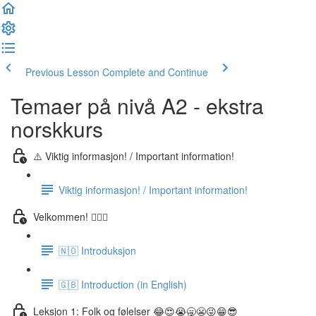
Previous Lesson
Complete and Continue
Temaer på nivå A2 - ekstra
norskkurs
⚠️ Viktig informasjon! / Important information!
Viktig informasjon! / Important information!
Velkommen! 🙋🏼‍♂️
🇳🇴 Introduksjon
🇬🇧 Introduction (in English)
Leksjon 1: Folk og følelser 😂😍😭🥱😬😜😁😎