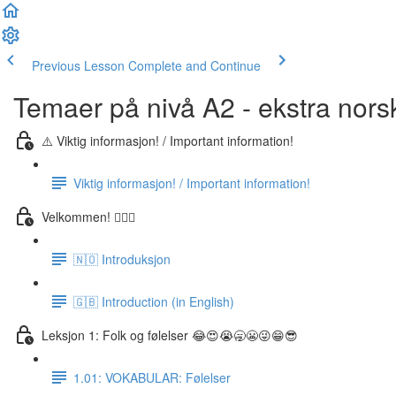
Previous Lesson
Complete and Continue
Temaer på nivå A2 - ekstra nors
⚠️ Viktig informasjon! / Important information!
Viktig informasjon! / Important information!
Velkommen! 🙋🏼‍♂️
🇳🇴 Introduksjon
🇬🇧 Introduction (in English)
Leksjon 1: Folk og følelser 😂😍😭🥱😬😜😁😎
1.01: VOKABULAR: Følelser