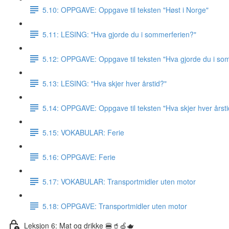
5.10: OPPGAVE: Oppgave til teksten "Høst i Norge"
5.11: LESING: "Hva gjorde du i sommerferien?"
5.12: OPPGAVE: Oppgave til teksten "Hva gjorde du i so
5.13: LESING: "Hva skjer hver årstid?"
5.14: OPPGAVE: Oppgave til teksten "Hva skjer hver årsti
5.15: VOKABULAR: Ferie
5.16: OPPGAVE: Ferie
5.17: VOKABULAR: Transportmidler uten motor
5.18: OPPGAVE: Transportmidler uten motor
Leksjon 6: Mat og drikke 🍔🥤🍏🫖