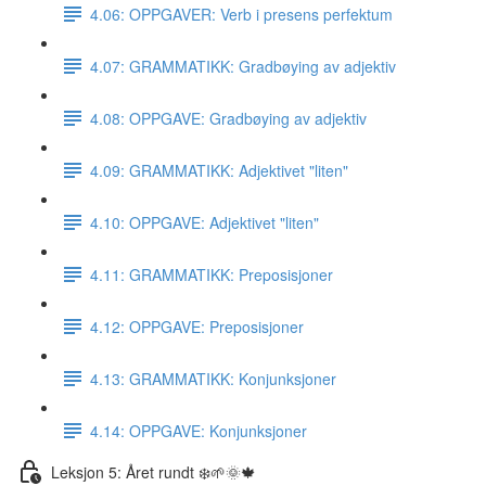
4.06: OPPGAVER: Verb i presens perfektum
4.07: GRAMMATIKK: Gradbøying av adjektiv
4.08: OPPGAVE: Gradbøying av adjektiv
4.09: GRAMMATIKK: Adjektivet "liten"
4.10: OPPGAVE: Adjektivet "liten"
4.11: GRAMMATIKK: Preposisjoner
4.12: OPPGAVE: Preposisjoner
4.13: GRAMMATIKK: Konjunksjoner
4.14: OPPGAVE: Konjunksjoner
Leksjon 5: Året rundt ❄️🌱🌞🍁