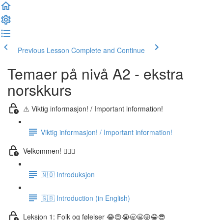
Previous Lesson
Complete and Continue
Temaer på nivå A2 - ekstra
norskkurs
⚠️ Viktig informasjon! / Important information!
Viktig informasjon! / Important information!
Velkommen! 🙋🏼‍♂️
🇳🇴 Introduksjon
🇬🇧 Introduction (in English)
Leksjon 1: Folk og følelser 😂😍😭🥱😬😜😁😎