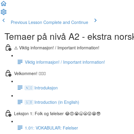
Previous Lesson
Complete and Continue
Temaer på nivå A2 - ekstra nors
⚠️ Viktig informasjon! / Important information!
Viktig informasjon! / Important information!
Velkommen! 🙋🏼‍♂️
🇳🇴 Introduksjon
🇬🇧 Introduction (in English)
Leksjon 1: Folk og følelser 😂😍😭🥱😬😜😁😎
1.01: VOKABULAR: Følelser