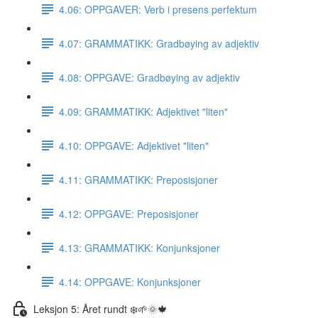
4.06: OPPGAVER: Verb i presens perfektum
4.07: GRAMMATIKK: Gradbøying av adjektiv
4.08: OPPGAVE: Gradbøying av adjektiv
4.09: GRAMMATIKK: Adjektivet "liten"
4.10: OPPGAVE: Adjektivet "liten"
4.11: GRAMMATIKK: Preposisjoner
4.12: OPPGAVE: Preposisjoner
4.13: GRAMMATIKK: Konjunksjoner
4.14: OPPGAVE: Konjunksjoner
Leksjon 5: Året rundt ❄️🌱🌞🍁