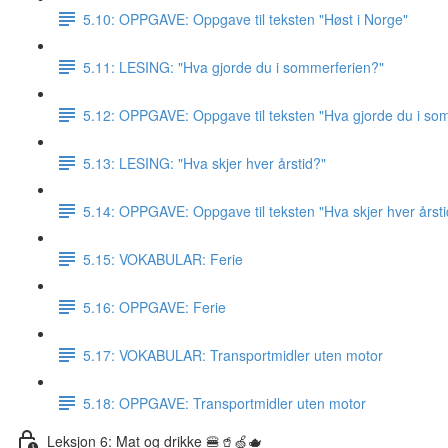
5.10: OPPGAVE: Oppgave til teksten "Høst i Norge"
5.11: LESING: "Hva gjorde du i sommerferien?"
5.12: OPPGAVE: Oppgave til teksten "Hva gjorde du i so
5.13: LESING: "Hva skjer hver årstid?"
5.14: OPPGAVE: Oppgave til teksten "Hva skjer hver årsti
5.15: VOKABULAR: Ferie
5.16: OPPGAVE: Ferie
5.17: VOKABULAR: Transportmidler uten motor
5.18: OPPGAVE: Transportmidler uten motor
Leksjon 6: Mat og drikke 🍔🥤🍏🫖