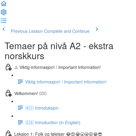
Previous Lesson
Complete and Continue
Temaer på nivå A2 - ekstra
norskkurs
⚠️ Viktig informasjon! / Important information!
Viktig informasjon! / Important information!
Velkommen! 🙋🏼‍♂️
🇳🇴 Introduksjon
🇬🇧 Introduction (in English)
Leksjon 1: Folk og følelser 😂😍😭🥱😬😜😁😎