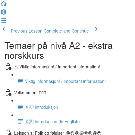
Previous Lesson
Complete and Continue
Temaer på nivå A2 - ekstra
norskkurs
⚠️ Viktig informasjon! / Important information!
Viktig informasjon! / Important information!
Velkommen! 🙋🏼‍♂️
🇳🇴 Introduksjon
🇬🇧 Introduction (in English)
Leksjon 1: Folk og følelser 😂😍😭🥱😬😜😁😎