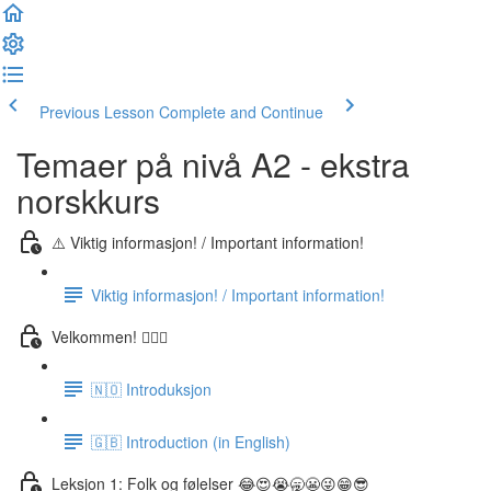
Previous Lesson
Complete and Continue
Temaer på nivå A2 - ekstra
norskkurs
⚠️ Viktig informasjon! / Important information!
Viktig informasjon! / Important information!
Velkommen! 🙋🏼‍♂️
🇳🇴 Introduksjon
🇬🇧 Introduction (in English)
Leksjon 1: Folk og følelser 😂😍😭🥱😬😜😁😎