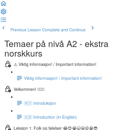
Previous Lesson
Complete and Continue
Temaer på nivå A2 - ekstra
norskkurs
⚠️ Viktig informasjon! / Important information!
Viktig informasjon! / Important information!
Velkommen! 🙋🏼‍♂️
🇳🇴 Introduksjon
🇬🇧 Introduction (in English)
Leksjon 1: Folk og følelser 😂😍😭🥱😬😜😁😎